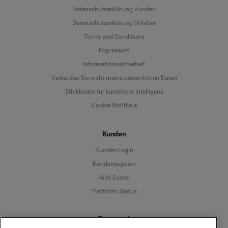
Datenschutzerklärung Kunden
Datenschutzerklärung Urheber
Terms and Conditions
Language
Impressum
Informationssicherheit
Deutsch
Verkaufen Sie nicht meine persönlichen Daten
Ethikkodex für künstliche Intelligenz
English
Cookie Richtlinie
Español
Kunden
Français
Kunden-Login
Kundensupport
Italiano
Hilfe-Center
Plattform Status
Deutsch