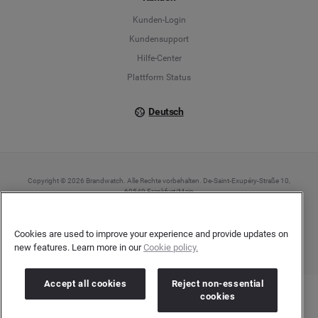
Français
Kunden-Login
Kundensupport
Italiano
Hilfe-Center
Plattform Status
Deutsch
Copyright © 2026 Brandwatch. Alle Rechte vorbehalten. De-Saint-Exupéry-Straße 10,
60549 Frankfurt/Main
Registergericht: Amtsgericht Frankfurt am Main | Registernummer: HRB 138083 |
Umsatzsteuer-Identifikationsnummer: DE278408482
Cookies are used to improve your experience and provide updates on
new features. Learn more in our
Cookie policy.
Accept all cookies
Reject non-essential
cookies