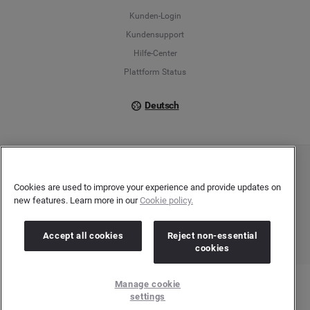
Français
Kunden-Login
Kundensupport
Italiano
Hilfe-Center
Plattform Status
Deutsch
Copyright © 2026 Brandwatch. Alle Rechte vorbehalten. De-Saint-Exupéry-Straße 10,
60549 Frankfurt/Main
Cookies are used to improve your experience and provide updates on
Registergericht: Amtsgericht Frankfurt am Main | Registernummer: HRB 138083 |
new features. Learn more in our
Cookie policy.
Umsatzsteuer-Identifikationsnummer: DE278408482
Accept all cookies
Reject non-essential
cookies
Manage cookie
settings