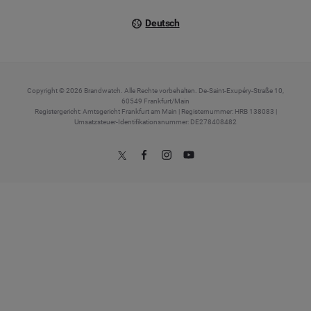
Deutsch
Copyright © 2026 Brandwatch. Alle Rechte vorbehalten. De-Saint-Exupéry-Straße 10,
60549 Frankfurt/Main
Registergericht: Amtsgericht Frankfurt am Main | Registernummer: HRB 138083 |
Umsatzsteuer-Identifikationsnummer: DE278408482