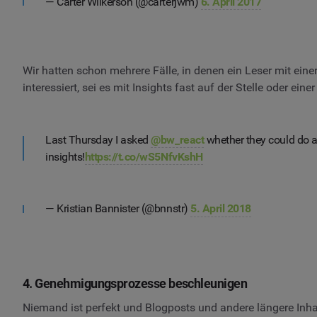
— Carter Wilkerson (@carterjwm)
6. April 2017
Wir hatten schon mehrere Fälle, in denen ein Leser mit ein
interessiert, sei es mit Insights fast auf der Stelle oder e
Last Thursday I asked
@bw_react
whether they could do a 
insights!
https://t.co/wS5NfvKshH
— Kristian Bannister (@bnnstr)
5. April 2018
4. Genehmigungsprozesse beschleunigen
Niemand ist perfekt und Blogposts und andere längere Inhal