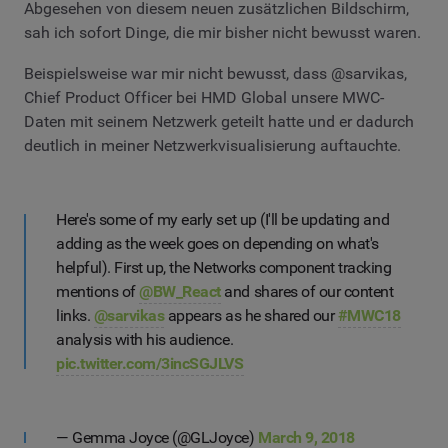
Abgesehen von diesem neuen zusätzlichen Bildschirm,
sah ich sofort Dinge, die mir bisher nicht bewusst waren.
Beispielsweise war mir nicht bewusst, dass @sarvikas,
Chief Product Officer bei HMD Global unsere MWC-
Daten mit seinem Netzwerk geteilt hatte und er dadurch
deutlich in meiner Netzwerkvisualisierung auftauchte.
Here's some of my early set up (I'll be updating and
adding as the week goes on depending on what's
helpful). First up, the Networks component tracking
mentions of
@BW_React
and shares of our content
links.
@sarvikas
appears as he shared our
#MWC18
analysis with his audience.
pic.twitter.com/3incSGJLVS
— Gemma Joyce (@GLJoyce)
March 9, 2018