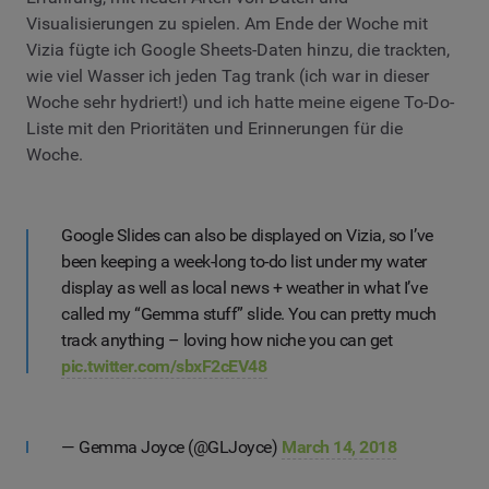
Visualisierungen zu spielen. Am Ende der Woche mit
Vizia fügte ich Google Sheets-Daten hinzu, die trackten,
wie viel Wasser ich jeden Tag trank (ich war in dieser
Woche sehr hydriert!) und ich hatte meine eigene To-Do-
Liste mit den Prioritäten und Erinnerungen für die
Woche.
Google Slides can also be displayed on Vizia, so I’ve
been keeping a week-long to-do list under my water
display as well as local news + weather in what I’ve
called my “Gemma stuff” slide. You can pretty much
track anything – loving how niche you can get
pic.twitter.com/sbxF2cEV48
— Gemma Joyce (@GLJoyce)
March 14, 2018