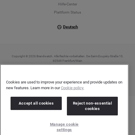
Hilfe-Center
Plattform Status
Deutsch
Copyright © 2026 Brandwatch. Alle Rechte vorbehalten. De-Saint-Exupéry-Straße 10,
60549 Frankfurt/Main
Registergericht: Amtsgericht Frankfurt am Main | Registernummer: HRB 138083 |
Umsatzsteuer-Identifikationsnummer: DE278408482
Cookies are used to improve your experience and provide updates on
new features. Learn more in our
Cookie policy.
Accept all cookies
Reject non-essential
cookies
Manage cookie
settings