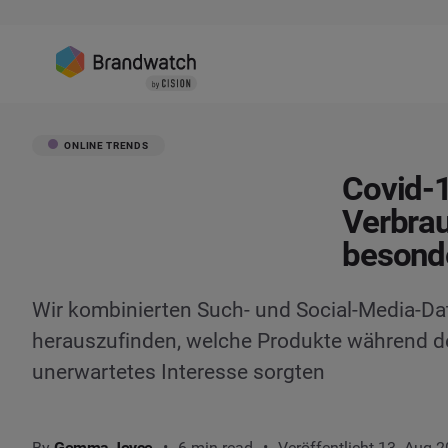
ONLINE TRENDS
Covid-1
Verbra
besonde
Wir kombinierten Such- und Social-Media-Da
herauszufinden, welche Produkte während d
unerwartetes Interesse sorgten
By
Gemma Joyce
6 min read
Veröffentlicht 13. Aug 