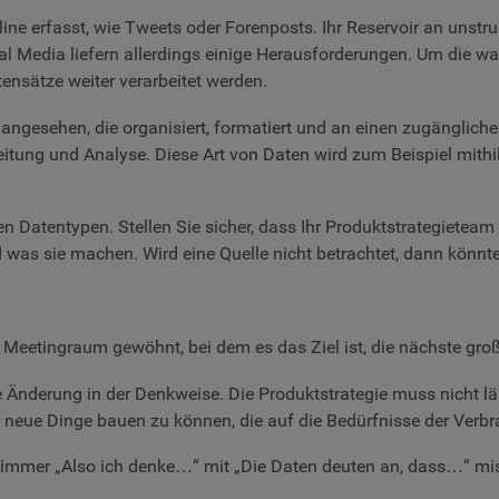
ine erfasst, wie Tweets oder Forenposts. Ihr Reservoir an unstru
al Media liefern allerdings einige Herausforderungen. Um die w
ensätze weiter verarbeitet werden.
angesehen, die organisiert, formatiert und an einen zugängliche
beitung und Analyse. Diese Art von Daten wird zum Beispiel mith
 Datentypen. Stellen Sie sicher, dass Ihr Produktstrategieteam
was sie machen. Wird eine Quelle nicht betrachtet, dann könnte
 Meetingraum gewöhnt, bei dem es das Ziel ist, die nächste gro
ine Änderung in der Denkweise. Die Produktstrategie muss nicht 
 neue Dinge bauen zu können, die auf die Bedürfnisse der Verbr
g immer „Also ich denke…“ mit „Die Daten deuten an, dass…“ mi