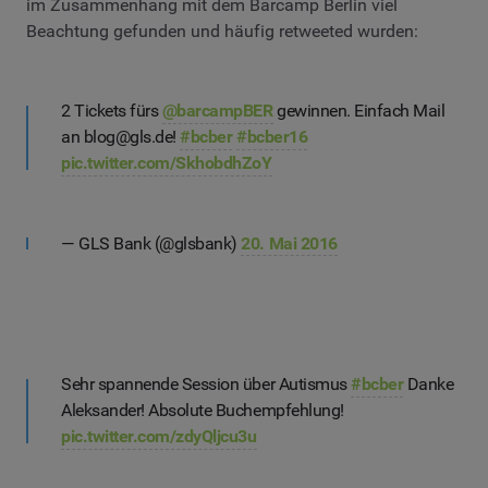
im Zusammenhang mit dem Barcamp Berlin viel
Beachtung gefunden und häufig retweeted wurden:
2 Tickets fürs
@barcampBER
gewinnen. Einfach Mail
an
blog@gls.de
!
#bcber
#bcber16
pic.twitter.com/SkhobdhZoY
— GLS Bank (@glsbank)
20. Mai 2016
Sehr spannende Session über Autismus
#bcber
Danke
Aleksander! Absolute Buchempfehlung!
pic.twitter.com/zdyQljcu3u