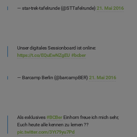
— star-trek-tafelrunde (@STTafelrunde)
21. Mai 2016
Unser digitales Sessionboard ist online:
https://t.co/EQuEwNZgEU
#bcber
— Barcamp Berlin (@barcampBER)
21. Mai 2016
Als exklusives
#BCBer
Einhorn freue ich mich sehr,
Euch heute alle kennen zu lernen ??
pic.twitter.com/3Yt79yu7Pd