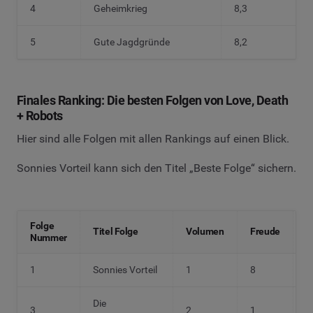
4
Geheimkrieg
8,3
5
Gute Jagdgründe
8,2
Finales Ranking: Die besten Folgen von Love, Death
+ Robots
Hier sind alle Folgen mit allen Rankings auf einen Blick.
Sonnies Vorteil kann sich den Titel „Beste Folge“ sichern.
Folge
M
Titel Folge
Volumen
Freude
Nummer
B
1
Sonnies Vorteil
1
8
2
Die
3
2
1
1