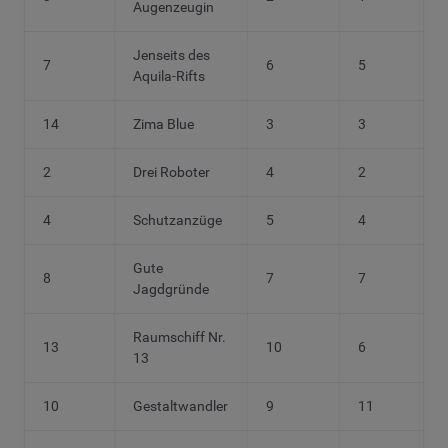
Augenzeugin
Jenseits des
7
6
5
3
Aquila-Rifts
14
Zima Blue
3
3
4
2
Drei Roboter
4
2
6
4
Schutzanzüge
5
4
5
Gute
8
7
7
7
Jagdgründe
Raumschiff Nr.
13
10
6
1
13
10
Gestaltwandler
9
11
1