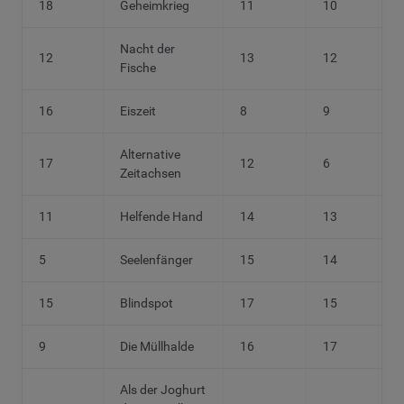
18
Geheimkrieg
11
10
1
Nacht der
12
13
12
8
Fische
16
Eiszeit
8
9
1
Alternative
17
12
6
9
Zeitachsen
11
Helfende Hand
14
13
1
5
Seelenfänger
15
14
1
15
Blindspot
17
15
1
9
Die Müllhalde
16
17
1
Als der Joghurt