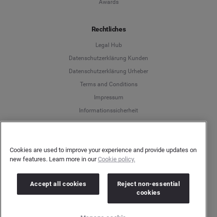
Awards
Rechtliches
Legal Hub
Datenschutzerklärung Kunden
Datenschutzerklärung Urheber
Terms and Conditions
Language
Impressum
Informationssicherheit
Deutsch
Verkaufen Sie nicht meine persönlichen Daten
Ethikkodex für künstliche Intelligenz
English
Cookie Richtlinie
Cookies are used to improve your experience and provide updates on
new features. Learn more in our
Cookie policy.
Español
Kunden
Accept all cookies
Reject non-essential
Français
cookies
Kunden-Login
Kundensupport
Italiano