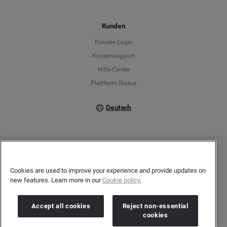
Español
Kunden
Français
Kunden-Login
Kundensupport
Italiano
Hilfe-Center
Plattform Status
Deutsch
Copyright © 2026 Brandwatch. Alle Rechte vorbehalten. De-Saint-Exupéry-Straße 10,
60549 Frankfurt/Main
Cookies are used to improve your experience and provide updates on
Registergericht: Amtsgericht Frankfurt am Main | Registernummer: HRB 138083 |
new features. Learn more in our
Cookie policy.
Umsatzsteuer-Identifikationsnummer: DE278408482
Accept all cookies
Reject non-essential
cookies