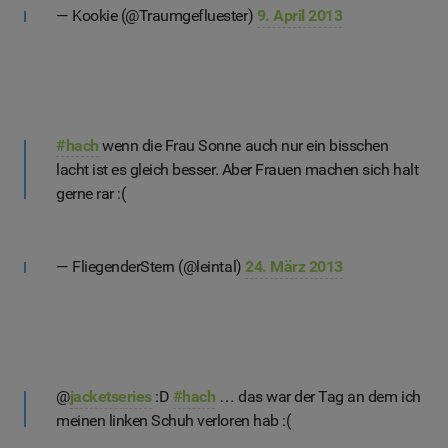
— Kookie (@Traumgefluester)
9. April 2013
#hach
wenn die Frau Sonne auch nur ein bisschen
lacht ist es gleich besser. Aber Frauen machen sich halt
gerne rar :(
— FliegenderStern (@leintal)
24. März 2013
@
jacketseries
:D
#hach
… das war der Tag an dem ich
meinen linken Schuh verloren hab :(