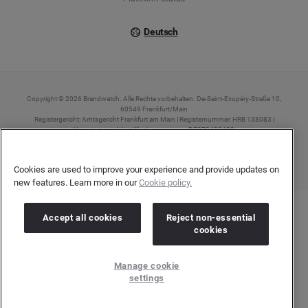
Deutsch
Copyright © 2026 Brandwatch. Alle Rechte vorbehalten. De-Saint-Exupéry-Straße 10,
60549 Frankfurt/Main
Registergericht: Amtsgericht Frankfurt am Main | Registernummer: HRB 138083 |
Umsatzsteuer-Identifikationsnummer: DE278408482
Cookies are used to improve your experience and provide updates on
new features. Learn more in our
Cookie policy.
Accept all cookies
Reject non-essential
cookies
Manage cookie
settings