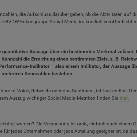
nnzahlen, die Aufschluss darüber geben, ob die Aktivitäten auf di
die BVDW Fokusgruppe Social Media im kürzlich veröffentlichte
ne quantitative Aussage über ein bestimmtes Merkmal zulässt. D
 Kennzahl die Erreichung eines bestimmten Ziels, z. B. Reichw
Performance-Indikator – also einem Indikator, der Aussage u
us mehreren Kennzahlen bestehen.
Share of Voice, Retweets oder das Sentiment, ist fast endlos. 
inem Auszug wichtiger Social Media-Metriken finden Sie
hier
.
chtigt werden? Die Versuchung ist groß, einfach nach einem Guid
, die für jedes Unternehmen oder jede Abteilung geeignet ist, da 