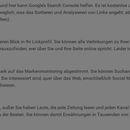
und hier kann Google’s Search Console helfen. Es ist kostenlos u
 beweglich, was das Sortieren und Analysieren von Links angeht, a
lten).
feren Blick in Ihr Linkprofil. Sie können alle Verlinkungen zu Ihr
auszufinden, wer über Sie und Ihre Seite online spricht. Leider is
t stark auf das Markenmonitoring abgestimmt. Sie können Sucha
ie interessiert sind, quer über das Web, einschließlich Social
isieren.
 außer Sie haben Leute, die jede Zeitung lesen und jeden Kanal 
nes der Besten. Sie können damit Erwähnungen in Tausenden von