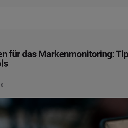
en für das Markenmonitoring: Ti
ls
18