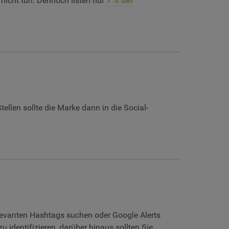
 nicht tun. Dennoch listen nur
7 % der
llen sollte die Marke dann in die Social-
relevanten Hashtags suchen oder Google Alerts
 identifizieren, darüber hinaus sollten Sie