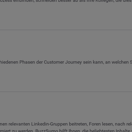
rozess einbinden, schneiden besser ab als ihre Kollegen, die dies
schiedenen Phasen der Customer Journey sein kann, an welchen Ste
önnen relevanten Linkedin-Gruppen beitreten, Foren lesen, nach 
ert zu werden. BuzzSumo hilft Ihnen, die beliebtesten Inhalte zu