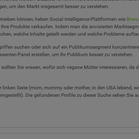
lgen, um den Markt insgesamt besser zu verstehen.
eiben können, heben Social Intelligence-Plattformen wie
Bran
e Ihre Produkte verkaufen. Indem man die anvisierten Marktsegmen
schen, welche Inhalte geteilt werden und welche Probleme aufta
griffen suchen oder sich auf ein Publikumssegment konzentriere
ssenten-Panel erstellen, um Ihr Publikum besser zu verstehen.
ollten Sie wissen, wofür sich vegane Mütter interessieren, da d
r linken Seite (mom, mommy oder mother, in den USA lebend, wei
eingestellt). Die gefundenen Profile zu dieser Suche sehen Sie a