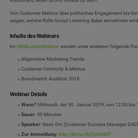
Konkurrenz einen Schritt voraus zu sein?
Von Customer Metrics über politisches Engagement bis hi
zeigen, welche Rolle Social Listening dabei einnehmen wird
Inhalte des Webinars
Im
#BWLunchWebinar
werden unter anderem folgende Pun
Allgemeine Marketing Trends
Customer Centricity & Metrics
Brandwatch Ausblick 2019
Webinar Details
Wann?
Mittwoch, der 30. Januar 2019, von 12:30 bis 
Dauer
: 30 Minuten
Speaker
: Nasir Din (Customer Success Manager DAC
Zur Anmeldung:
http://brnw.ch/2ykG30T