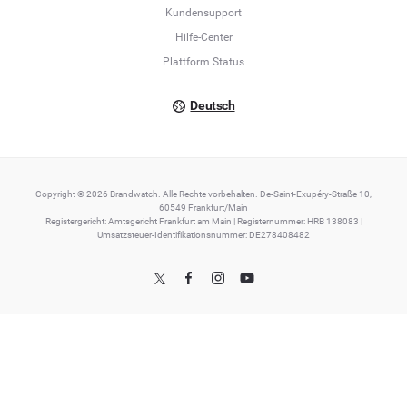
Kundensupport
Italiano
Hilfe-Center
Plattform Status
Deutsch
Copyright © 2026 Brandwatch. Alle Rechte vorbehalten. De-Saint-Exupéry-Straße 10,
60549 Frankfurt/Main
Registergericht: Amtsgericht Frankfurt am Main | Registernummer: HRB 138083 |
Umsatzsteuer-Identifikationsnummer: DE278408482