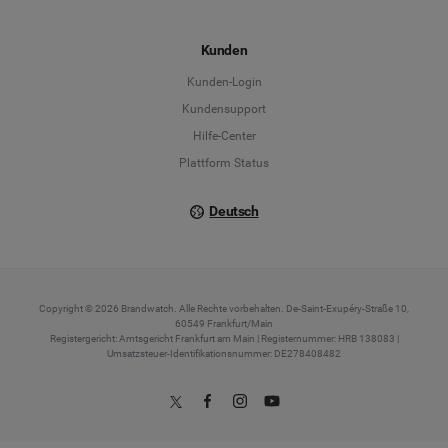
Español
Kunden
Français
Kunden-Login
Kundensupport
Italiano
Hilfe-Center
Plattform Status
Deutsch
Copyright © 2026 Brandwatch. Alle Rechte vorbehalten. De-Saint-Exupéry-Straße 10,
60549 Frankfurt/Main
Registergericht: Amtsgericht Frankfurt am Main | Registernummer: HRB 138083 |
Umsatzsteuer-Identifikationsnummer: DE278408482