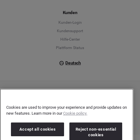
Español
Kunden
Français
Kunden-Login
Kundensupport
Italiano
Hilfe-Center
Plattform Status
Deutsch
Copyright © 2026 Brandwatch. Alle Rechte vorbehalten. De-Saint-Exupéry-Straße 10,
60549 Frankfurt/Main
Registergericht: Amtsgericht Frankfurt am Main | Registernummer: HRB 138083 |
Cookies are used to improve your experience and provide updates on
Umsatzsteuer-Identifikationsnummer: DE278408482
new features. Learn more in our
Cookie policy.
Accept all cookies
Reject non-essential
cookies