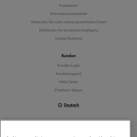
Language
Impressum
Informationssicherheit
Deutsch
Verkaufen Sie nicht meine persönlichen Daten
Ethikkodex für künstliche Intelligenz
English
Cookie Richtlinie
Español
Kunden
Français
Kunden-Login
Kundensupport
Italiano
Hilfe-Center
Plattform Status
Deutsch
Copyright © 2026 Brandwatch. Alle Rechte vorbehalten. De-Saint-Exupéry-Straße 10,