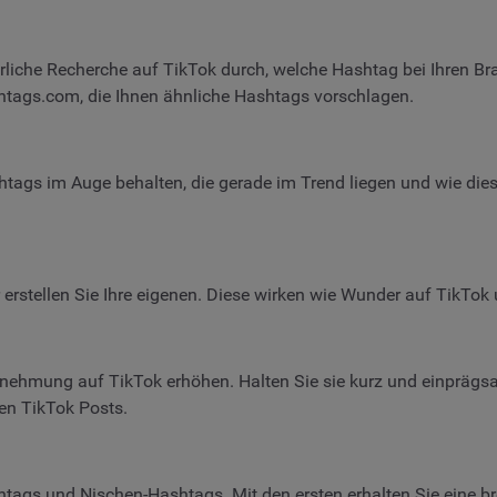
liche Recherche auf TikTok durch, welche Hashtag bei Ihren Br
htags.com, die Ihnen ähnliche Hashtags vorschlagen.
tags im Auge behalten, die gerade im Trend liegen und wie die
erstellen Sie Ihre eigenen. Diese wirken wie Wunder auf TikTo
nehmung auf TikTok erhöhen. Halten Sie sie kurz und einpräg
nen TikTok Posts.
ags und Nischen-Hashtags. Mit den ersten erhalten Sie eine brei