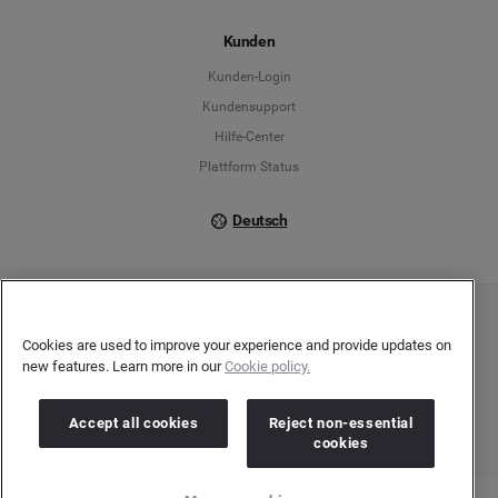
Español
Kunden
Français
Kunden-Login
Kundensupport
Italiano
Hilfe-Center
Plattform Status
Deutsch
Copyright © 2026 Brandwatch. Alle Rechte vorbehalten. De-Saint-Exupéry-Straße 10,
Cookies are used to improve your experience and provide updates on
60549 Frankfurt/Main
Registergericht: Amtsgericht Frankfurt am Main | Registernummer: HRB 138083 |
new features. Learn more in our
Cookie policy.
Umsatzsteuer-Identifikationsnummer: DE278408482
Accept all cookies
Reject non-essential
cookies