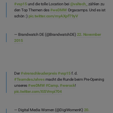
#vsp15
und die tolle Location bei
@valtech_
zählen zu
den Top Themen des
#weDMW
Orgacamps. Und es ist
schön :)
pic.twitter.com/myAXpfT9yV
— Brandwatch DE (@BrandwatchDE)
22. November
2015
Der
#virenschleuderpreis
#vsp15
f. d.
#TeamdesJahres
macht die Runde beim Pre-Opening
unseres
#weDMW
#Camp
.
#werock
!
pic.twitter.com/XiSVmpi704
— Digital Media Women (@DigiWomenK)
20.