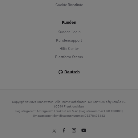
English
Cookie Richtlinie
Español
Kunden
Français
Kunden-Login
Kundensupport
Italiano
Hilfe-Center
Plattform Status
Deutsch
Copyright © 2026 Brandwatch. Alle Rechte vorbehalten. De-Saint-Exupéry-Straße 10,
60549 Frankfurt/Main
Registergericht: Amtsgericht Frankfurt am Main | Registernummer: HRB 138083 |
Umsatzsteuer-Identifikationsnummer: DE278408482