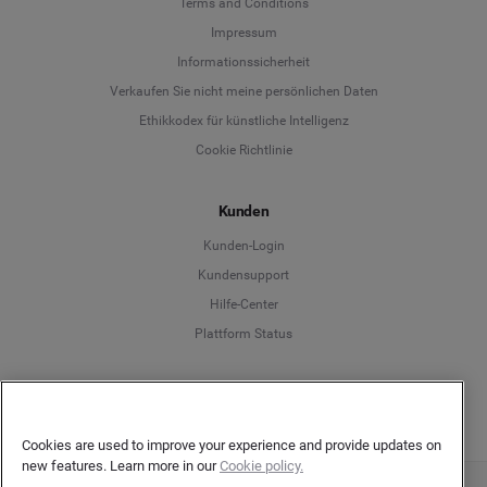
Terms and Conditions
Language
Impressum
Informationssicherheit
Deutsch
Verkaufen Sie nicht meine persönlichen Daten
Ethikkodex für künstliche Intelligenz
English
Cookie Richtlinie
Español
Kunden
Français
Kunden-Login
Kundensupport
Italiano
Hilfe-Center
Plattform Status
Deutsch
Cookies are used to improve your experience and provide updates on
new features. Learn more in our
Cookie policy.