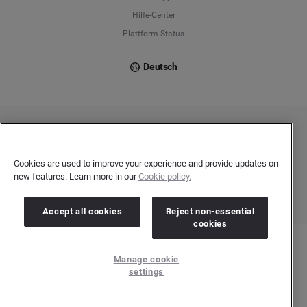
Italiano
Hilfe-Center
Plattform Status
Deutsch
Copyright © 2026 Brandwatch. Alle Rechte vorbehalten. De-Saint-Exupéry-Straße 10,
60549 Frankfurt/Main
Registergericht: Amtsgericht Frankfurt am Main | Registernummer: HRB 138083 |
Cookies are used to improve your experience and provide updates on
Umsatzsteuer-Identifikationsnummer: DE278408482
new features. Learn more in our
Cookie policy.
Accept all cookies
Reject non-essential
cookies
Manage cookie
settings