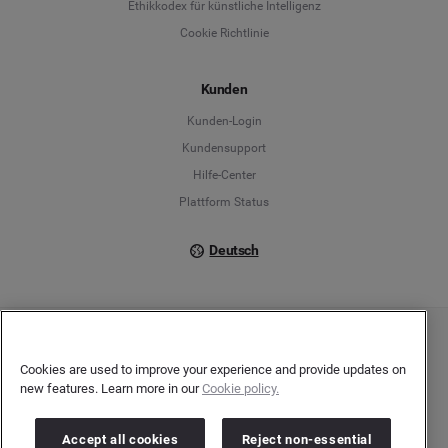
Ethikkodex für künstliche Intelligenz
English
Cookie Richtlinie
Español
Kunden
Français
Kunden-Login
Kundensupport
Italiano
Hilfe-Center
Plattform Status
Deutsch
Copyright © 2026 Brandwatch. Alle Rechte vorbehalten. De-Saint-Exupéry-Straße 10,
60549 Frankfurt/Main
Cookies are used to improve your experience and provide updates on
Registergericht: Amtsgericht Frankfurt am Main | Registernummer: HRB 138083 |
new features. Learn more in our
Cookie policy.
Umsatzsteuer-Identifikationsnummer: DE278408482
Accept all cookies
Reject non-essential