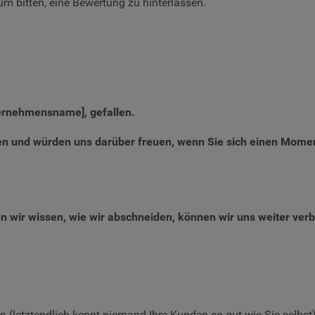
um bitten, eine Bewertung zu hinterlassen.
nternehmensname], gefallen.
n und würden uns darüber freuen, wenn Sie sich einen Momen
n wir wissen, wie wir abschneiden, können wir uns weiter ver
n (letztendlich kennt niemand Ihre Kunden so gut wie Sie selbst),