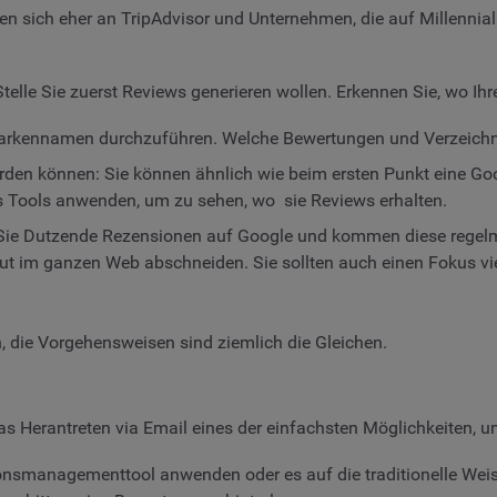
n sich eher an TripAdvisor und Unternehmen, die auf Millennials
 Stelle Sie zuerst Reviews generieren wollen. Erkennen Sie, wo Ih
Markennamen durchzuführen. Welche Bewertungen und Verzeichni
erden können: Sie können ähnlich wie beim ersten Punkt eine 
es Tools anwenden, um zu sehen, wo sie Reviews erhalten.
ie Dutzende Rezensionen auf Google und kommen diese regelmäß
ut im ganzen Web abschneiden. Sie sollten auch einen Fokus viell
die Vorgehensweisen sind ziemlich die Gleichen.
 das Herantreten via Email eines der einfachsten Möglichkeiten, 
onsmanagementtool anwenden oder es auf die traditionelle Weise