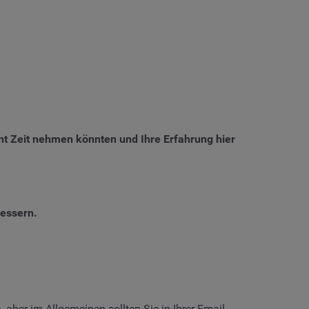
t Zeit nehmen könnten und Ihre Erfahrung hier
bessern.
 aber im Allgemeinen sollten Sie in Ihrer Email