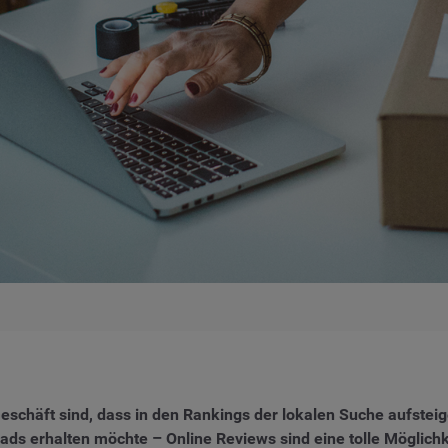
schäft sind, dass in den Rankings der lokalen Suche aufsteig
s erhalten möchte – Online Reviews sind eine tolle Möglich