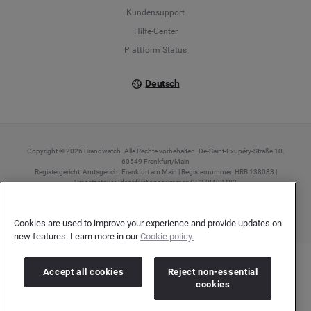
Kundensupport
Italiano
Hilfe-Center
Plattform Status
Deutsch
Copyright © 2026 Brandwatch. Alle Rechte vorbehalten. De-Saint-Exupéry-Straße 10,
60549 Frankfurt/Main
Registergericht: Amtsgericht Frankfurt am Main | Registernummer: HRB 138083 |
Umsatzsteuer-Identifikationsnummer: DE278408482
Cookies are used to improve your experience and provide updates on
new features. Learn more in our
Cookie policy.
Accept all cookies
Reject non-essential
cookies