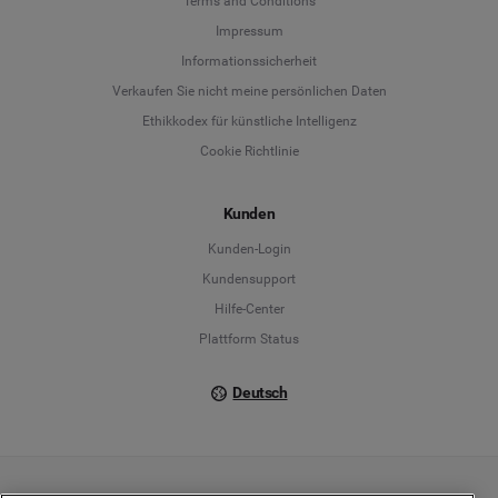
Terms and Conditions
Language
Impressum
Informationssicherheit
Deutsch
Verkaufen Sie nicht meine persönlichen Daten
Ethikkodex für künstliche Intelligenz
English
Cookie Richtlinie
Español
Kunden
Français
Kunden-Login
Kundensupport
Italiano
Hilfe-Center
Plattform Status
Deutsch