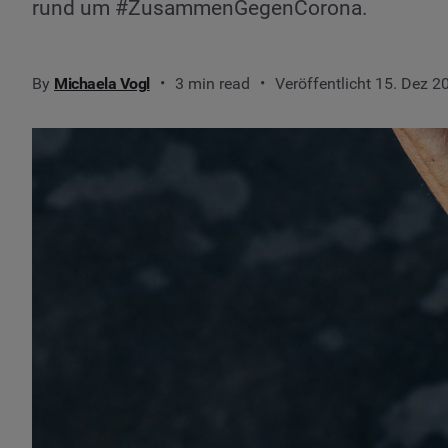
rund um #ZusammenGegenCorona.
By
Michaela Vogl
3 min read
Veröffentlicht 15. Dez 2