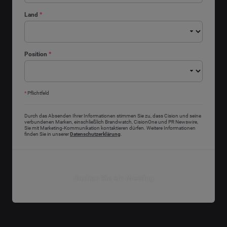
Land
*
Position
*
*
Pflichtfeld
Durch das Absenden Ihrer Informationen stimmen Sie zu, dass Cision und seine
verbundenen Marken, einschließlich Brandwatch, CisionOne und PR Newswire,
Sie mit Marketing-Kommunikation kontaktieren dürfen. Weitere Informationen
finden Sie in unserer
Datenschutzerklärung
.
Buchen Sie ein Meeting