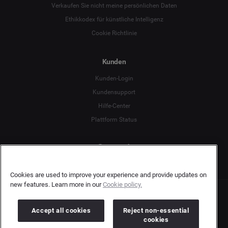
Deutsch
Verkaufen Sie nicht meine persönlichen Daten
Ethikkodex für künstliche Intelligenz
English
Cookie Richtlinie
Español
Kunden
Français
Kunden-Login
Kundensupport
Italiano
Hilfe-Center
Plattform Status
Deutsch
Cookies are used to improve your experience and provide updates on
new features. Learn more in our
Cookie policy.
Copyright © 2026 Brandwatch. Alle Rechte vorbehalten. De-Saint-Exupéry-Straße 10,
60549 Frankfurt/Main
Accept all cookies
Reject non-essential
Registergericht: Amtsgericht Frankfurt am Main | Registernummer: HRB 138083 |
cookies
Umsatzsteuer-Identifikationsnummer: DE278408482