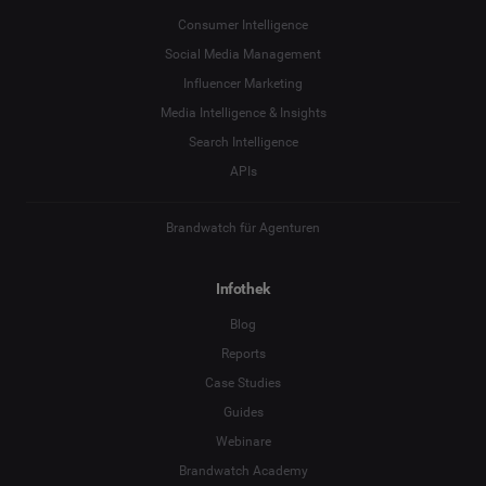
Social Listening & Consumer Insights
Consumer Intelligence
Social Media Management
Influencer Marketing
Unternehmen
*
Influencer Marketing
Media Intelligence & Insights
Search Intelligence
Search Intelligence
Land
*
APIs
Nicht sicher
*
Pflichtfeld
Brandwatch für Agenturen
Position
*
Infothek
*
Pflichtfeld
Weiter
Blog
Reports
Case Studies
Guides
Webinare
Brandwatch Academy