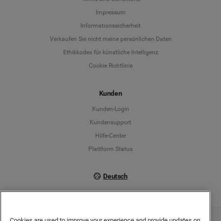
Language
Impressum
Informationssicherheit
Deutsch
Verkaufen Sie nicht meine persönlichen Daten
Ethikkodex für künstliche Intelligenz
English
Cookie Richtlinie
Español
Kunden
Français
Kunden-Login
Kundensupport
Italiano
Hilfe-Center
Plattform Status
Deutsch
Cookies are used to improve your experience and provide updates on