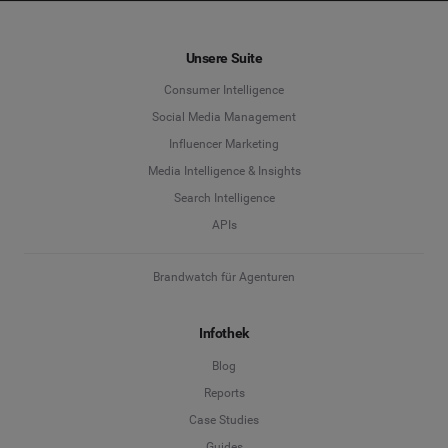
Für welche Lösung interessieren Sie sich?
Vorname
*
*
Unsere Suite
Social Media Management
Consumer Intelligence
Nachname
*
Social Media Management
Social Listening & Consumer Insights
Influencer Marketing
Influencer Marketing
Media Intelligence & Insights
Unternehmen
*
Search Intelligence
Search Intelligence
APIs
Land
*
Nicht sicher
Brandwatch für Agenturen
*
Pflichtfeld
Infothek
Position
*
Blog
Reports
*
Pflichtfeld
Weiter
Case Studies
Guides