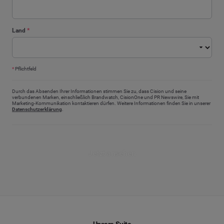
Land
*
*
Pflichtfeld
Durch das Absenden Ihrer Informationen stimmen Sie zu, dass Cision und seine
verbundenen Marken, einschließlich Brandwatch, CisionOne und PR Newswire, Sie mit
Marketing-Kommunikation kontaktieren dürfen. Weitere Informationen finden Sie in unserer
Datenschutzerklärung
.
Jetzt ansehen