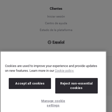
Français
Clientes
Iniciar sesión
Italiano
Centro de ayuda
Estado de la plataforma
Español
Cookies are used to improve your experience and provide updates
Copyright © 2026 Brandwatch. Todos los derechos reservados. Cision Group Ltd, 7th
on new features. Learn more in our
Cookie policy.
Floor, 5 Churchill Place, Canary Wharf, London, E14 5HU
Company number: 03898053 | VAT number: 754 750 710
Accept all cookies
Reject non-essential
cookies
Manage cookie
settings