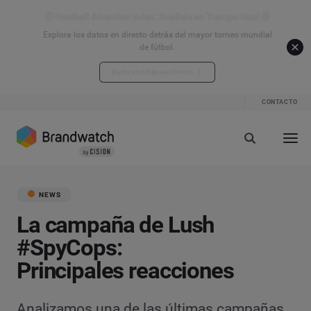
⚽ Football Attention Index: Análisis en Tiempo Real ⚽
Explora los datos en directo detrás del mayor torneo mundial
de fútbol.
Explora los datos en directo
CONTACTO
NEWS
La campaña de Lush
#SpyCops:
Principales reacciones
Analizamos una de las últimas campañas