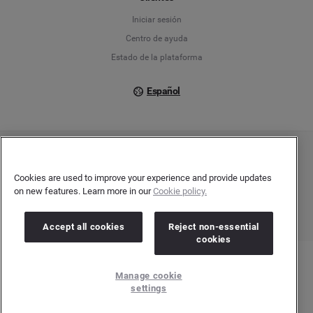
Iniciar sesión
Italiano
Centro de ayuda
Estado de la plataforma
Español
Copyright © 2026 Brandwatch. Todos los derechos reservados. Cision Group Ltd, 7th
Floor, 5 Churchill Place, Canary Wharf, London, E14 5HU
Cookies are used to improve your experience and provide updates
Company number: 03898053 | VAT number: 754 750 710
on new features. Learn more in our
Cookie policy.
Accept all cookies
Reject non-essential
cookies
Manage cookie
settings