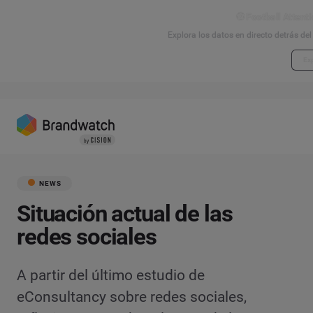
⚽ Football Attenti
Explora los datos en directo detrás de
Exp
NEWS
Situación actual de las
redes sociales
A partir del último estudio de
eConsultancy sobre redes sociales,