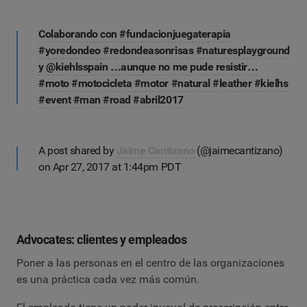
‪Colaborando con #fundacionjuegaterapia
#yoredondeo #redondeasonrisas #naturesplayground
y @kiehlsspain …aunque no me pude resistir…
#moto #motocicleta #motor #natural #leather #kielhs
#event #man #road #abril2017
A post shared by
Jaime Cantizano
(@jaimecantizano)
on Apr 27, 2017 at 1:44pm PDT
Advocates: clientes y empleados
Poner a las personas en el centro de las organizaciones
es una práctica cada vez más común.