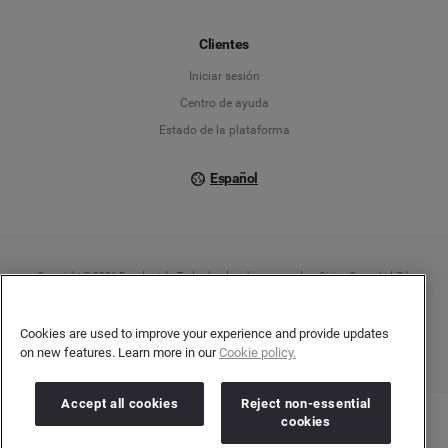
Français
Clientes
Iniciar sesión
Italiano
Centro de ayuda
Estado de la plataforma
Español
Copyright © 2026 Brandwatch. Todos los derechos reservados. Cision Group Ltd, 7th
Floor, 5 Churchill Place, Canary Wharf, London, E14 5HU
Company number: 03898053 | VAT number: 754 750 710
Cookies are used to improve your experience and provide updates
on new features. Learn more in our
Cookie policy.
Accept all cookies
Reject non-essential
cookies