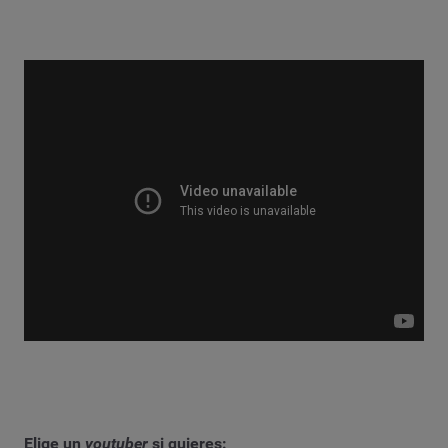
Elige un
youtuber
si quieres: