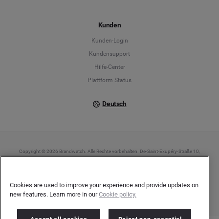
Español
Kunden
Français
Kunden-Login
Kundensupport
Italiano
Hilfe-Center
Plattform Status
Deutsch
Copyright © 2026 Brandwatch. Alle Rechte vorbehalten. De-Saint-Exupéry-Straße 10,
60549 Frankfurt/Main
Registergericht: Amtsgericht Frankfurt am Main | Registernummer: HRB 138083 |
Umsatzsteuer-Identifikationsnummer: DE278408482
Cookies are used to improve your experience and provide updates on
new features. Learn more in our
Cookie policy.