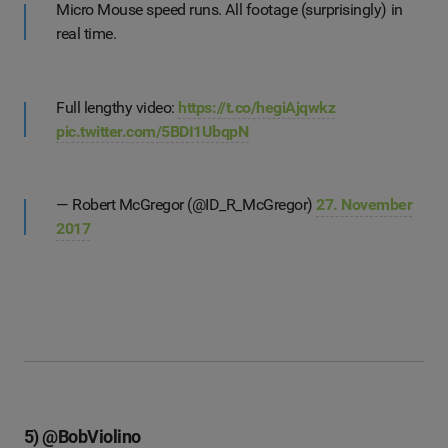
Micro Mouse speed runs. All footage (surprisingly) in
real time.
Full lengthy video:
https://t.co/hegiAjqwkz
pic.twitter.com/5BDI1UbqpN
— Robert McGregor (@ID_R_McGregor)
27. November
2017
5) @BobViolino