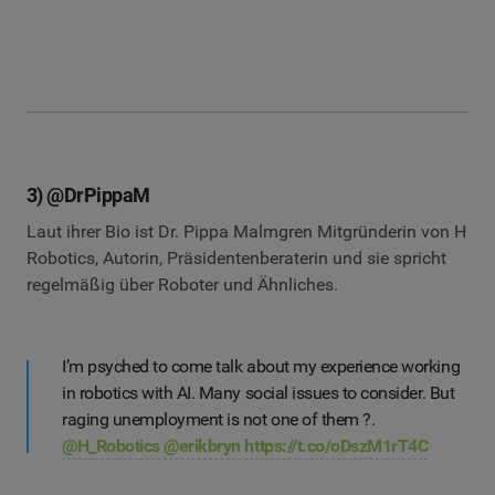
3) @DrPippaM
Laut ihrer Bio ist Dr. Pippa Malmgren Mitgründerin von H
Robotics, Autorin, Präsidentenberaterin und sie spricht
regelmäßig über Roboter und Ähnliches.
I’m psyched to come talk about my experience working
in robotics with AI. Many social issues to consider. But
raging unemployment is not one of them ?.
@H_Robotics
@erikbryn
https://t.co/oDszM1rT4C