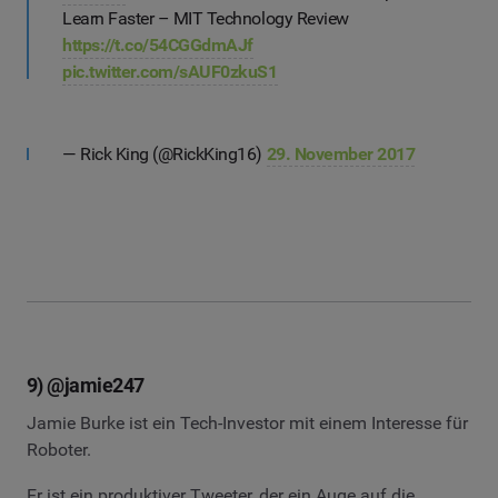
Learn Faster – MIT Technology Review
https://t.co/54CGGdmAJf
pic.twitter.com/sAUF0zkuS1
— Rick King (@RickKing16)
29. November 2017
9) @jamie247
Jamie Burke ist ein Tech-Investor mit einem Interesse für
Roboter.
Er ist ein produktiver Tweeter, der ein Auge auf die