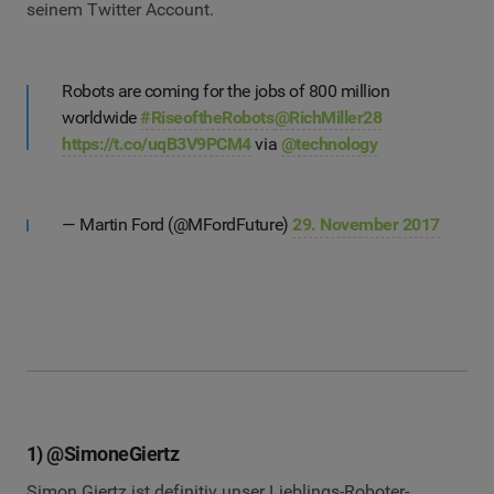
seinem Twitter Account.
Robots are coming for the jobs of 800 million
worldwide
#RiseoftheRobots
@RichMiller28
https://t.co/uqB3V9PCM4
via
@technology
— Martin Ford (@MFordFuture)
29. November 2017
1) @SimoneGiertz
Simon Giertz ist definitiv unser Lieblings-Roboter-