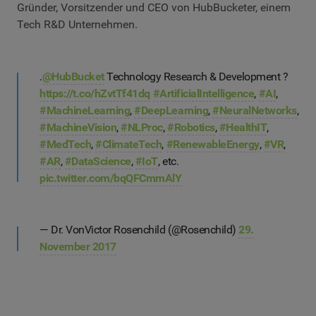
Gründer, Vorsitzender und CEO von HubBucketer, einem
Tech R&D Unternehmen.
.
@HubBucket
Technology Research & Development ?
https://t.co/hZvtTf41dq
#ArtificialIntelligence
,
#AI
,
#MachineLearning
,
#DeepLearning
,
#NeuralNetworks
,
#MachineVision
,
#NLProc
,
#Robotics
,
#HealthIT
,
#MedTech
,
#ClimateTech
,
#RenewableEnergy
,
#VR
,
#AR
,
#DataScience
,
#IoT
, etc.
pic.twitter.com/bqQFCmmAlY
— Dr. VonVictor Rosenchild (@Rosenchild)
29.
November 2017