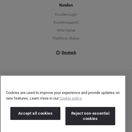
Kunden
Français
Kunden-Login
Kundensupport
Italiano
Hilfe-Center
Plattform Status
Deutsch
Copyright © 2026 Brandwatch. Alle Rechte vorbehalten. De-Saint-Exupéry-Straße 10,
60549 Frankfurt/Main
Registergericht: Amtsgericht Frankfurt am Main | Registernummer: HRB 138083 |
Cookies are used to improve your experience and provide updates on
Umsatzsteuer-Identifikationsnummer: DE278408482
new features. Learn more in our
Cookie policy.
Accept all cookies
Reject non-essential
cookies