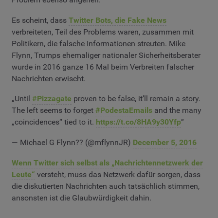
Es scheint, dass
Twitter Bots, die Fake News
verbreiteten, Teil des Problems waren, zusammen mit
Politikern, die falsche Informationen streuten. Mike
Flynn, Trumps ehemaliger nationaler Sicherheitsberater
wurde in 2016 ganze 16 Mal beim Verbreiten falscher
Nachrichten erwischt.
„Until
#Pizzagate
proven to be false, it’ll remain a story.
The left seems to forget
#PodestaEmails
and the many
„coincidences“ tied to it.
https://t.co/8HA9y30Yfp
“
— Michael G Flynn?? (@mflynnJR)
December 5, 2016
Wenn Twitter sich selbst als
„Nachrichtennetzwerk der
Leute“
versteht, muss das Netzwerk dafür sorgen, dass
die diskutierten Nachrichten auch tatsächlich stimmen,
ansonsten ist die Glaubwürdigkeit dahin.