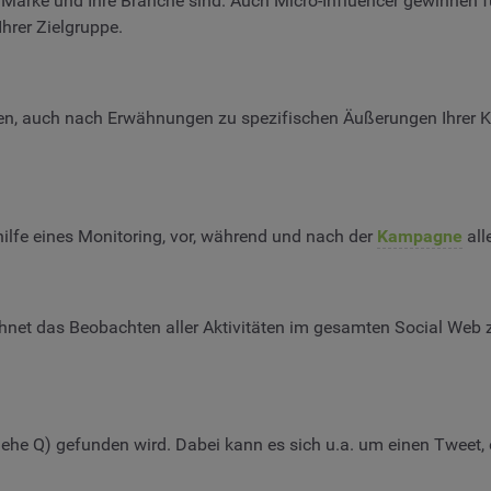
hre Marke und Ihre Branche sind. Auch Micro-Influencer gewinn
Ihrer Zielgruppe.
en, auch nach Erwähnungen zu spezifischen Äußerungen Ihrer K
ilfe eines Monitoring, vor, während und nach der
Kampagne
all
hnet das Beobachten aller Aktivitäten im gesamten Social Web
(siehe Q) gefunden wird. Dabei kann es sich u.a. um einen Tweet