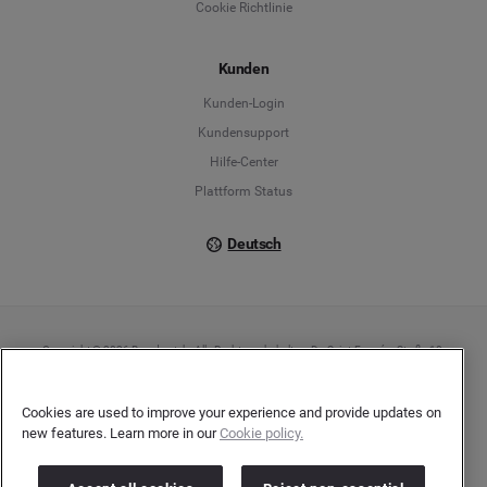
Cookie Richtlinie
Español
Kunden
Français
Kunden-Login
Kundensupport
Italiano
Hilfe-Center
Plattform Status
Deutsch
Copyright © 2026 Brandwatch. Alle Rechte vorbehalten. De-Saint-Exupéry-Straße 10,
60549 Frankfurt/Main
Registergericht: Amtsgericht Frankfurt am Main | Registernummer: HRB 138083 |
Umsatzsteuer-Identifikationsnummer: DE278408482
Cookies are used to improve your experience and provide updates on
new features. Learn more in our
Cookie policy.