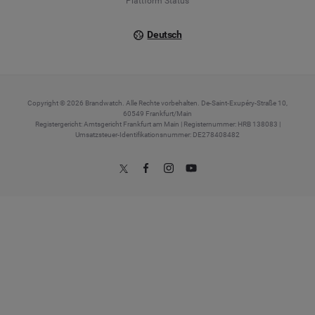
Plattform Status
Deutsch
Copyright © 2026 Brandwatch. Alle Rechte vorbehalten. De-Saint-Exupéry-Straße 10,
60549 Frankfurt/Main
Registergericht: Amtsgericht Frankfurt am Main | Registernummer: HRB 138083 |
Umsatzsteuer-Identifikationsnummer: DE278408482