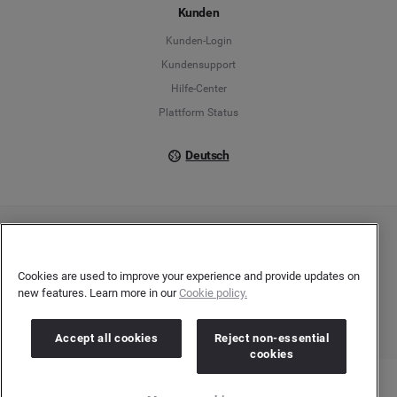
Kunden
Français
Kunden-Login
Kundensupport
Italiano
Hilfe-Center
Plattform Status
Deutsch
Copyright © 2026 Brandwatch. Alle Rechte vorbehalten. De-Saint-Exupéry-Straße 10,
60549 Frankfurt/Main
Registergericht: Amtsgericht Frankfurt am Main | Registernummer: HRB 138083 |
Cookies are used to improve your experience and provide updates on
Umsatzsteuer-Identifikationsnummer: DE278408482
new features. Learn more in our
Cookie policy.
Accept all cookies
Reject non-essential
cookies