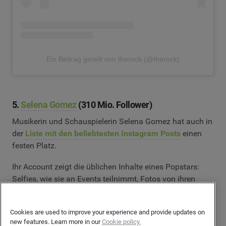
Ein Beitrag geteilt von therock (@therock)
5.
Selena Gomez
(310 Mio. Follower)
Musikerin und Schauspielerin Selena Gomez hat auch in
der
Liste mit den beliebtesten Instagram Posts
einen
festen Platz.
Ihr Account zeigt die üblichen Inhalte eines Popstars:
Selfies, wie sie an Events teilnimmt, Fotos von ihren
Freunden, aber er enthält auch einige politische Posts
über Themen wie etwa zu Frauenrechten.
Cookies are used to improve your experience and provide updates on
new features. Learn more in our
Cookie policy.