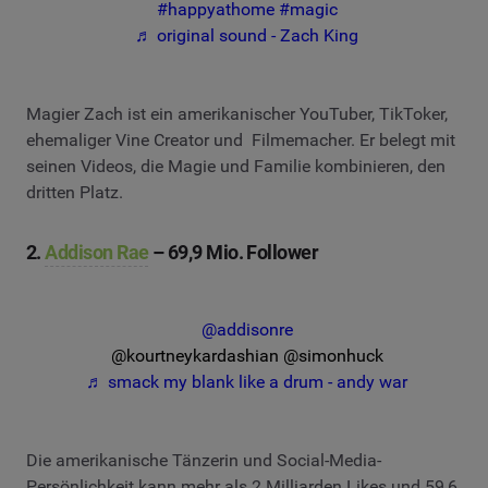
#happyathome
#magic
♬ original sound - Zach King
Magier Zach ist ein amerikanischer YouTuber, TikToker,
ehemaliger Vine Creator und Filmemacher. Er belegt mit
seinen Videos, die Magie und Familie kombinieren, den
dritten Platz.
2.
Addison Rae
– 69,9 Mio. Follower
@addisonre
@kourtneykardashian @simonhuck
♬ smack my blank like a drum - andy war
Die amerikanische Tänzerin und Social-Media-
Persönlichkeit kann mehr als 2 Milliarden Likes und 59,6