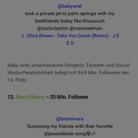
@babyariel
took a private jet to palm springs with my
bestfriends today like hhuuuuuh
@zachclayton @marioselman
♬ Chris Brown - Take You Down (Remix) - J E
S S
Baby Ariel, amerikanische Sängerin, Tänzerin und Social-
Media-Persönlichkeit, belegt mit 34,8 Mio. Followern den
14. Platz.
13.
Brent Rivera
– 35 Mio. Follower
@brentrivera
Surprising my friends with their favorite
@jasonderulo song🤪🎶