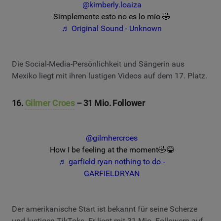
@kimberly.loaiza
Simplemente esto no es lo mío 🤣
♬ Original Sound - Unknown
Die Social-Media-Persönlichkeit und Sängerin aus
Mexiko liegt mit ihren lustigen Videos auf dem 17. Platz.
16.
Gilmer Croes
– 31 Mio. Follower
@gilmhercroes
How I be feeling at the moment🤣😂
♬ garfield ryan nothing to do -
GARFIELDRYAN
Der amerikanische Start ist bekannt für seine Scherze
und lustigen TikToks. Er liegt mit 31 Mio. Followern auf