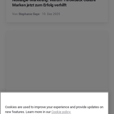
Marken jetzt zum Erfolg verhilft
Von
Stephanie Gaye
10. Dez 2025
Pinterest Marketing: Strategien für den Erfolg im
Jahr 2025
Cookies are used to improve your experience and provide updates on
Von
Michaela Vogl
16. Jan 2025
new features. Learn more in our
Cookie policy.