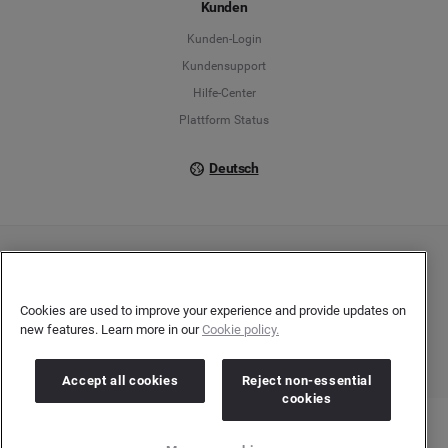
Kunden
Français
Kunden-Login
Kundensupport
Italiano
Hilfe-Center
Plattform Status
Deutsch
Copyright © 2026 Brandwatch. Alle Rechte vorbehalten. De-Saint-Exupéry-Straße 10,
60549 Frankfurt/Main
Registergericht: Amtsgericht Frankfurt am Main | Registernummer: HRB 138083 |
Cookies are used to improve your experience and provide updates on
Umsatzsteuer-Identifikationsnummer: DE278408482
new features. Learn more in our
Cookie policy.
Accept all cookies
Reject non-essential
cookies