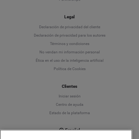
Legal
Language
Declaración de privacidad del cliente
Declaración de privacidad para los autores
Deutsch
Términos y condiciones
No vendan mi información personal
English
Ética en el uso de la inteligencia artificial
Política de Cookies
Español
Clientes
Français
Iniciar sesión
Italiano
Centro de ayuda
Estado de la plataforma
Español